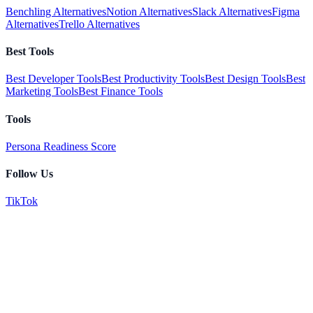
Benchling Alternatives
Notion Alternatives
Slack Alternatives
Figma
Alternatives
Trello Alternatives
Best Tools
Best Developer Tools
Best Productivity Tools
Best Design Tools
Best
Marketing Tools
Best Finance Tools
Tools
Persona Readiness Score
Follow Us
TikTok