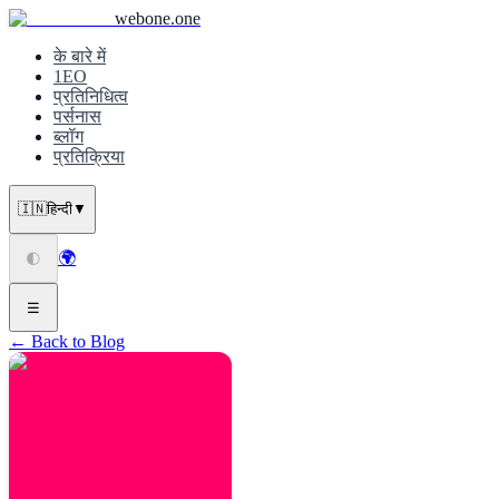
webone.one
के बारे में
1EO
प्रतिनिधित्व
पर्सनास
ब्लॉग
प्रतिक्रिया
🇮🇳
हिन्दी
▼
🌍
🌓
☰
← Back to Blog