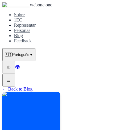
webone.one
Sobre
1EO
Representar
Personas
Blog
Feedback
🇵🇹
Português
▼
🌍
🌓
☰
← Back to Blog