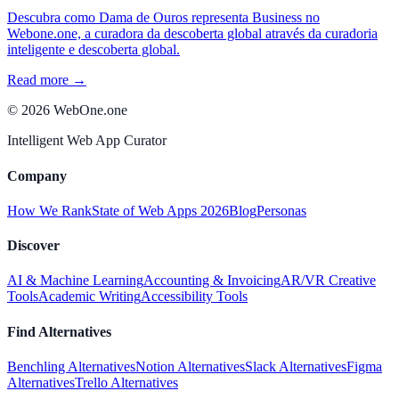
Descubra como Dama de Ouros representa Business no
Webone.one, a curadora da descoberta global através da curadoria
inteligente e descoberta global.
Read more →
©
2026
WebOne.one
Intelligent Web App Curator
Company
How We Rank
State of Web Apps 2026
Blog
Personas
Discover
AI & Machine Learning
Accounting & Invoicing
AR/VR Creative
Tools
Academic Writing
Accessibility Tools
Find Alternatives
Benchling Alternatives
Notion Alternatives
Slack Alternatives
Figma
Alternatives
Trello Alternatives