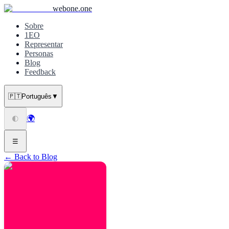
webone.one
Sobre
1EO
Representar
Personas
Blog
Feedback
🇵🇹
Português
▼
🌍
🌓
☰
← Back to Blog