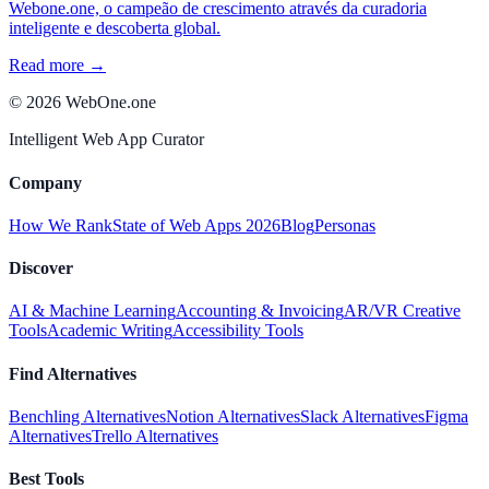
Webone.one, o campeão de crescimento através da curadoria
inteligente e descoberta global.
Read more →
©
2026
WebOne.one
Intelligent Web App Curator
Company
How We Rank
State of Web Apps 2026
Blog
Personas
Discover
AI & Machine Learning
Accounting & Invoicing
AR/VR Creative
Tools
Academic Writing
Accessibility Tools
Find Alternatives
Benchling Alternatives
Notion Alternatives
Slack Alternatives
Figma
Alternatives
Trello Alternatives
Best Tools