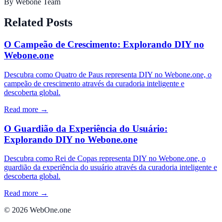
By
Webone Team
Related Posts
O Campeão de Crescimento: Explorando DIY no
Webone.one
Descubra como Quatro de Paus representa DIY no Webone.one, o
campeão de crescimento através da curadoria inteligente e
descoberta global.
Read more →
O Guardião da Experiência do Usuário:
Explorando DIY no Webone.one
Descubra como Rei de Copas representa DIY no Webone.one, o
guardião da experiência do usuário através da curadoria inteligente e
descoberta global.
Read more →
©
2026
WebOne.one