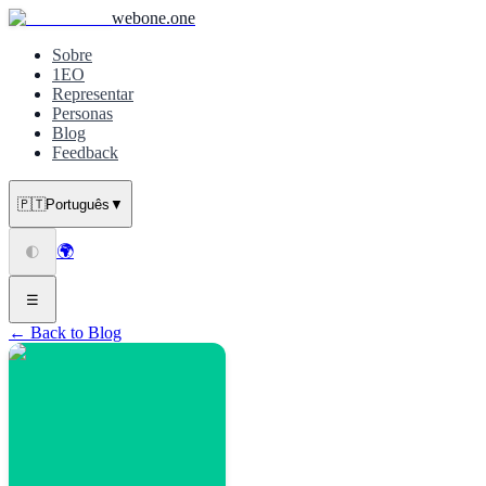
webone.one
Sobre
1EO
Representar
Personas
Blog
Feedback
🇵🇹
Português
▼
🌍
🌓
☰
← Back to Blog