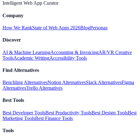
Intelligent Web App Curator
Company
How We Rank
State of Web Apps 2026
Blog
Personas
Discover
AI & Machine Learning
Accounting & Invoicing
AR/VR Creative
Tools
Academic Writing
Accessibility Tools
Find Alternatives
Benchling Alternatives
Notion Alternatives
Slack Alternatives
Figma
Alternatives
Trello Alternatives
Best Tools
Best Developer Tools
Best Productivity Tools
Best Design Tools
Best
Marketing Tools
Best Finance Tools
Tools