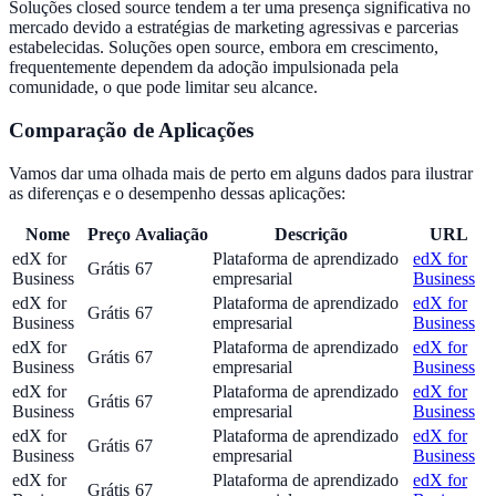
Soluções closed source tendem a ter uma presença significativa no
mercado devido a estratégias de marketing agressivas e parcerias
estabelecidas. Soluções open source, embora em crescimento,
frequentemente dependem da adoção impulsionada pela
comunidade, o que pode limitar seu alcance.
Comparação de Aplicações
Vamos dar uma olhada mais de perto em alguns dados para ilustrar
as diferenças e o desempenho dessas aplicações:
Nome
Preço
Avaliação
Descrição
URL
edX for
Plataforma de aprendizado
edX for
Grátis
67
Business
empresarial
Business
edX for
Plataforma de aprendizado
edX for
Grátis
67
Business
empresarial
Business
edX for
Plataforma de aprendizado
edX for
Grátis
67
Business
empresarial
Business
edX for
Plataforma de aprendizado
edX for
Grátis
67
Business
empresarial
Business
edX for
Plataforma de aprendizado
edX for
Grátis
67
Business
empresarial
Business
edX for
Plataforma de aprendizado
edX for
Grátis
67