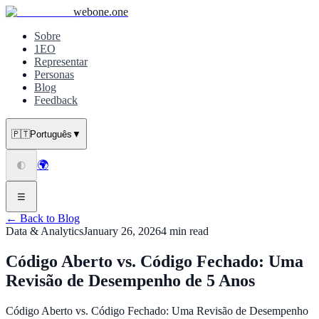
webone.one
Sobre
1EO
Representar
Personas
Blog
Feedback
🇵🇹
Português
▼
🌍
🌓
☰
← Back to Blog
Data & Analytics
January 26, 2026
4
min read
Código Aberto vs. Código Fechado: Uma
Revisão de Desempenho de 5 Anos
Código Aberto vs. Código Fechado: Uma Revisão de Desempenho