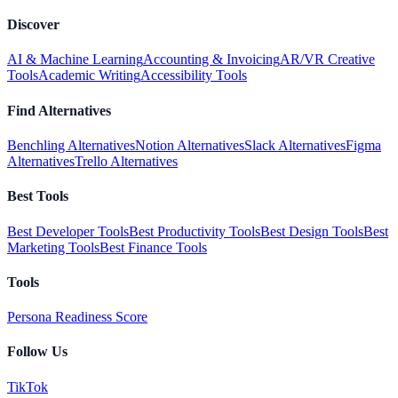
Discover
AI & Machine Learning
Accounting & Invoicing
AR/VR Creative
Tools
Academic Writing
Accessibility Tools
Find Alternatives
Benchling Alternatives
Notion Alternatives
Slack Alternatives
Figma
Alternatives
Trello Alternatives
Best Tools
Best Developer Tools
Best Productivity Tools
Best Design Tools
Best
Marketing Tools
Best Finance Tools
Tools
Persona Readiness Score
Follow Us
TikTok