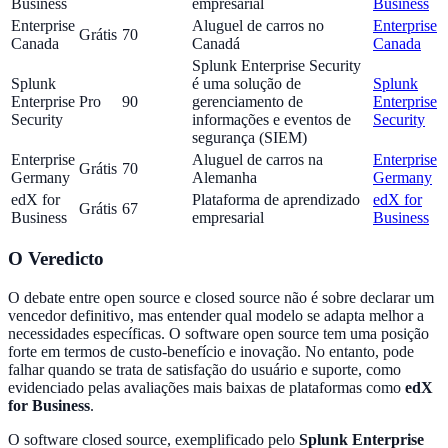
Business
empresarial
Business
Enterprise
Aluguel de carros no
Enterprise
Grátis
70
Canada
Canadá
Canada
Splunk Enterprise Security
Splunk
é uma solução de
Splunk
Enterprise
Pro
90
gerenciamento de
Enterprise
Security
informações e eventos de
Security
segurança (SIEM)
Enterprise
Aluguel de carros na
Enterprise
Grátis
70
Germany
Alemanha
Germany
edX for
Plataforma de aprendizado
edX for
Grátis
67
Business
empresarial
Business
O Veredicto
O debate entre open source e closed source não é sobre declarar um
vencedor definitivo, mas entender qual modelo se adapta melhor a
necessidades específicas. O software open source tem uma posição
forte em termos de custo-benefício e inovação. No entanto, pode
falhar quando se trata de satisfação do usuário e suporte, como
evidenciado pelas avaliações mais baixas de plataformas como
edX
for Business
.
O software closed source, exemplificado pelo
Splunk Enterprise